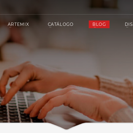
ARTEMIX
CATÁLOGO
BLOG
DI
sistente virtual
cio pre y postventa del mercado y siempre cerca de nuestros clientes.