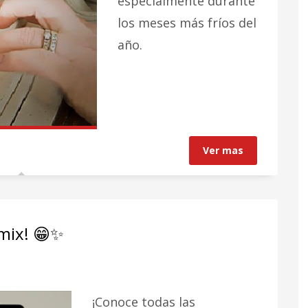
especialmente durante
los meses más fríos del
año.
Ver mas
amix! 😁✨
¡Conoce todas las